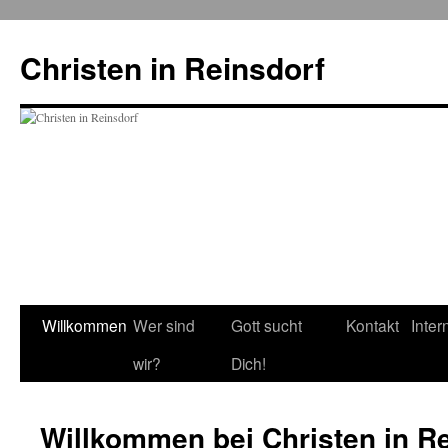
Zum
Inhalt
Christen in Reinsdorf
springen
Willkommen
Wer sind
Gott sucht
Kontakt
Inter
wir?
Dich!
Willkommen bei Christen in R